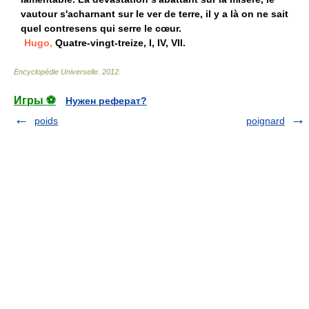
vautour s'acharnant sur le ver de terre, il y a là on ne sait
quel contresens qui serre le cœur.
Hugo,
Quatre-vingt-treize, I, IV, VII.
Encyclopédie Universelle
.
2012
.
Игры ⚽
Нужен реферат?
poids
poignard