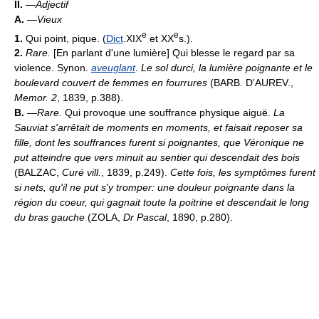
II.
—
Adjectif
A.
—
Vieux
e
e
1.
Qui point, pique. (
Dict
.XIX
et XX
s.).
2.
Rare.
[En parlant d'une lumière] Qui blesse le regard par sa
violence. Synon.
aveuglant
.
Le sol durci, la lumière poignante et le
boulevard couvert de femmes en fourrures
(BARB. D'AUREV.,
Memor. 2
, 1839, p.388).
B.
—
Rare.
Qui provoque une souffrance physique aiguë.
La
Sauviat s'arrêtait de moments en moments, et faisait reposer sa
fille, dont les souffrances furent si poignantes, que Véronique ne
put atteindre que vers minuit au sentier qui descendait des bois
(BALZAC,
Curé vill.
, 1839, p.249).
Cette fois, les symptômes furent
si nets, qu'il ne put s'y tromper: une douleur poignante dans la
région du coeur, qui gagnait toute la poitrine et descendait le long
du bras gauche
(ZOLA,
Dr Pascal
, 1890, p.280).