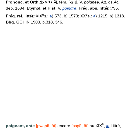
Prononc. et Orth.:
[
], fém. [-
]. V.
poignée
. Att. ds
Ac.
dep. 1694.
Étymol. et Hist.
V.
poindre
.
Fréq. abs. littér.:
796.
e
e
Fréq. rel. littér.:
XIX
s.:
a
) 573, b) 1579; XX
s.:
a
) 1215, b) 1318.
Bbg.
GOHIN 1903, p.318, 346.
e
poignant, ante
[pwaɲɑ̃, ɑ̃t]
encore
[pɔɲɑ̃, ɑ̃t]
au XIX
,
in
Littré,