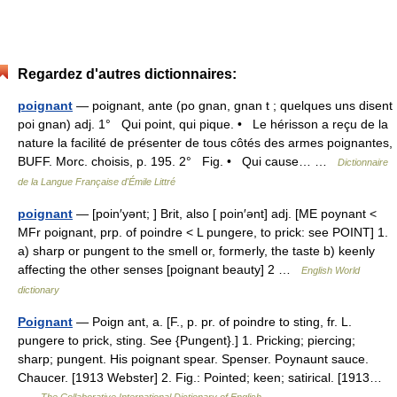
Regardez d'autres dictionnaires:
poignant
— poignant, ante (po gnan, gnan t ; quelques uns disent
poi gnan) adj. 1° Qui point, qui pique. • Le hérisson a reçu de la
nature la facilité de présenter de tous côtés des armes poignantes,
BUFF. Morc. choisis, p. 195. 2° Fig. • Qui cause… …
Dictionnaire
de la Langue Française d'Émile Littré
poignant
— [poin′yənt; ] Brit, also [ poin′ənt] adj. [ME poynant <
MFr poignant, prp. of poindre < L pungere, to prick: see POINT] 1.
a) sharp or pungent to the smell or, formerly, the taste b) keenly
affecting the other senses [poignant beauty] 2 …
English World
dictionary
Poignant
— Poign ant, a. [F., p. pr. of poindre to sting, fr. L.
pungere to prick, sting. See {Pungent}.] 1. Pricking; piercing;
sharp; pungent. His poignant spear. Spenser. Poynaunt sauce.
Chaucer. [1913 Webster] 2. Fig.: Pointed; keen; satirical. [1913…
…