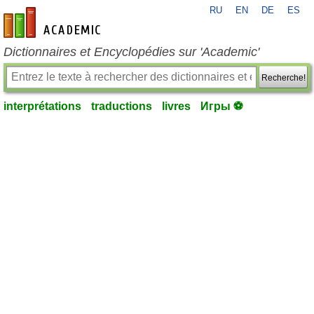
RU
EN
DE
ES
fr-academic.com
Dictionnaires et Encyclopédies sur 'Academic'
Recherche!
interprétations
traductions
livres
Игры ⚽