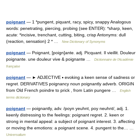
poignant
— 1 *pungent, piquant, racy, spicy, snappy Analogous
words: penetrating, piercing, probing (see ENTER): *sharp, keen,
acute: *incisive, trenchant, cutting, biting, crisp Antonyms: dull
(reaction, sensation) 2 * …
New Dictionary of Synonyms
poignant
— Poignant, [poign]ante. adj. Picquant. Il vieillit. Douleur
poignante. une douleur vive & poignante …
Dictionnaire de l'Académie
française
poignant
— ► ADJECTIVE ▪ evoking a keen sense of sadness or
regret. DERIVATIVES poignancy noun poignantly adverb. ORIGIN
from Old French poindre to prick , from Latin pungere …
English
terms dictionary
poignant
— poignantly, adv. /poyn yeuhnt, poy neuhnt/, adj. 1.
keenly distressing to the feelings: poignant regret. 2. keen or
strong in mental appeal: a subject of poignant interest. 3. affecting
or moving the emotions: a poignant scene. 4. pungent to the… …
Universalium