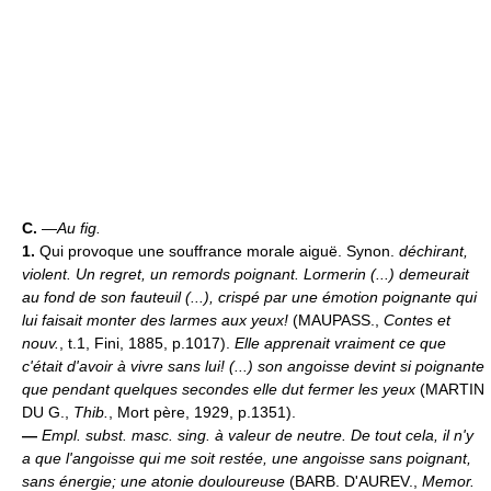
C.
—
Au fig.
1.
Qui provoque une souffrance morale aiguë. Synon.
déchirant,
violent.
Un regret, un remords poignant.
Lormerin (...) demeurait
au fond de son fauteuil (...), crispé par une émotion poignante qui
lui faisait monter des larmes aux yeux!
(MAUPASS.,
Contes et
nouv.
, t.1, Fini, 1885, p.1017).
Elle apprenait vraiment ce que
c'était d'avoir à vivre sans lui! (...) son angoisse devint si poignante
que pendant quelques secondes elle dut fermer les yeux
(MARTIN
DU G.,
Thib.
, Mort père, 1929, p.1351).
—
Empl. subst. masc. sing. à valeur de neutre.
De tout cela, il n'y
a que l'angoisse qui me soit restée, une angoisse sans poignant,
sans énergie; une atonie douloureuse
(BARB. D'AUREV.,
Memor.