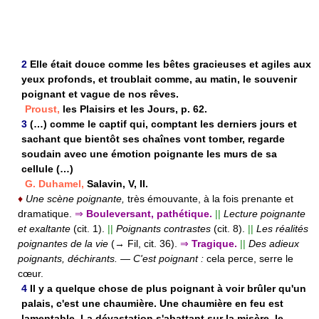
2
Elle était douce comme les bêtes gracieuses et agiles aux
yeux profonds, et troublait comme, au matin, le souvenir
poignant et vague de nos rêves.
Proust,
les Plaisirs et les Jours, p. 62.
3
(…) comme le captif qui, comptant les derniers jours et
sachant que bientôt ses chaînes vont tomber, regarde
soudain avec une émotion poignante les murs de sa
cellule (…)
G. Duhamel,
Salavin, V, II.
♦
Une scène poignante,
très émouvante, à la fois prenante et
dramatique.
⇒
Bouleversant, pathétique.
||
Lecture poignante
et exaltante
(cit. 1).
||
Poignants contrastes
(cit. 8).
||
Les réalités
poignantes de la vie
(→ Fil, cit. 36).
⇒
Tragique.
||
Des adieux
poignants, déchirants.
—
C'est poignant :
cela perce, serre le
cœur.
4
Il y a quelque chose de plus poignant à voir brûler qu'un
palais, c'est une chaumière. Une chaumière en feu est
lamentable. La dévastation s'abattant sur la misère, le