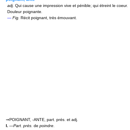
adj.
Qui cause une impression vive et pénible; qui étreint le coeur.
Douleur poignante.
—
Fig.
Récit poignant, très émouvant.
⇒POIGNANT, -ANTE, part. prés. et adj.
I.
—
Part. prés.
de
poindre
.