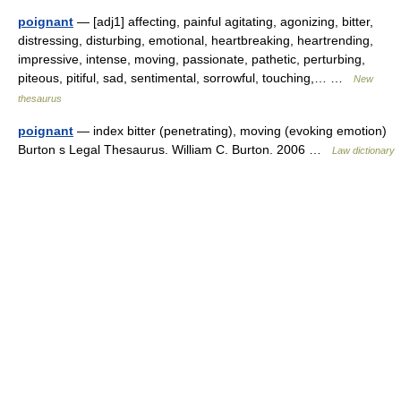
poignant
— [adj1] affecting, painful agitating, agonizing, bitter,
distressing, disturbing, emotional, heartbreaking, heartrending,
impressive, intense, moving, passionate, pathetic, perturbing,
piteous, pitiful, sad, sentimental, sorrowful, touching,… …
New
thesaurus
poignant
— index bitter (penetrating), moving (evoking emotion)
Burton s Legal Thesaurus. William C. Burton. 2006 …
Law dictionary