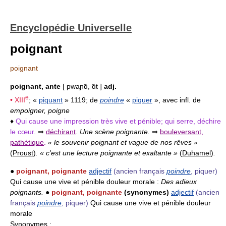
Encyclopédie Universelle
poignant
poignant
poignant, ante
[ pwaɲɑ̃, ɑ̃t ]
adj.
e
•
XIII
; «
piquant
» 1119; de
poindre
«
piquer
», avec infl. de
empoigner, poigne
♦
Qui cause une impression très vive et pénible; qui serre, déchire
le cœur.
⇒
déchirant
.
Une scène poignante.
⇒
bouleversant
,
pathétique
.
« le souvenir poignant et vague de nos rêves »
(
Proust
)
. « c'est une lecture poignante et exaltante »
(
Duhamel
)
.
●
poignant, poignante
adjectif
(ancien français
poindre
, piquer)
Qui cause une vive et pénible douleur morale :
Des adieux
poignants.
●
poignant, poignante
(synonymes)
adjectif
(ancien
français
poindre
, piquer)
Qui cause une vive et pénible douleur
morale
Synonymes
: