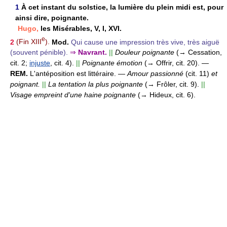
1
À cet instant du solstice, la lumière du plein midi est, pour
ainsi dire, poignante.
Hugo,
les Misérables, V, I, XVI.
e
2
(Fin XIII
).
Mod.
Qui cause une impression très vive, très aiguë
(souvent pénible).
⇒
Navrant.
||
Douleur poignante
(→ Cessation,
cit. 2;
injuste
, cit. 4).
||
Poignante émotion
(→ Offrir, cit. 20).
—
REM.
L'antéposition est littéraire. —
Amour passionné
(cit. 11)
et
poignant.
||
La tentation la plus poignante
(→ Frôler, cit. 9).
||
Visage empreint d'une haine poignante
(→ Hideux, cit. 6).