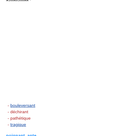
-
bouleversant
- déchirant
- pathétique
-
tragique
poignant, ante