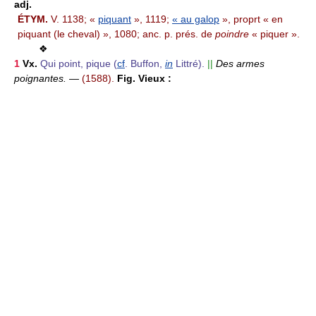
adj.
ÉTYM.
V. 1138; «
piquant
», 1119;
« au galop
», proprt « en
piquant (le cheval) », 1080; anc. p. prés. de
poindre
« piquer ».
❖
1
Vx.
Qui point, pique (
cf
. Buffon,
in
Littré).
||
Des armes
poignantes.
—
(1588).
Fig. Vieux :