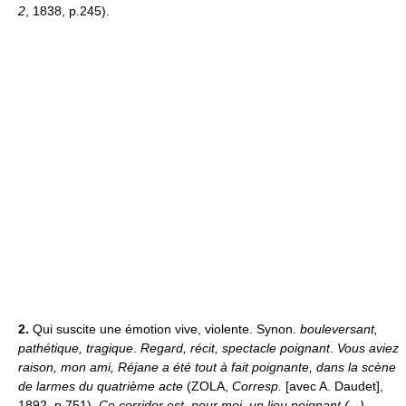
2
, 1838, p.245).
2.
Qui suscite une émotion vive, violente. Synon.
bouleversant,
pathétique, tragique
.
Regard, récit, spectacle poignant
.
Vous aviez
raison, mon ami, Réjane a été tout à fait poignante, dans la scène
de larmes du quatrième acte
(ZOLA,
Corresp.
[avec A. Daudet],
1892, p.751).
Ce corridor est, pour moi, un lieu poignant (...).